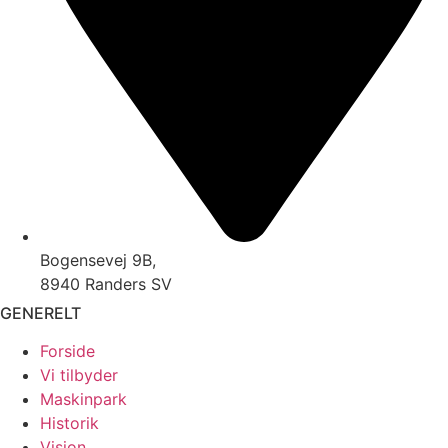
Bogens​evej 9B,
8940​ Randers SV​
GENERELT
Forside
Vi tilbyder
Maskinpark
Historik
Vision