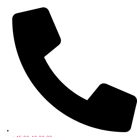
Videre
til
indhold